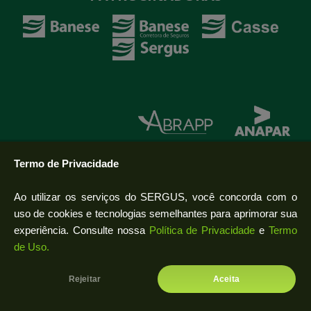
© 2018 - INSTITUTO BANESE DE SEGURIDADE SOCIAL
Termo de Privacidade
Av. Augusto Maynard, 321, 1º andar - São José 49.015-380 - Aracaju-SE
Telefone: (79) 2106-4500, E-mail: sergus.beneficio@banese.com.br,
Ao utilizar os serviços do SERGUS, você concorda com o
Horário de funcionamento: Seg. a Sex. 08:00–17:30
uso de cookies e tecnologias semelhantes para aprimorar sua
CNPJ: 15.582.513/0001-25
Olá, eu sou Gus! como posso te ajudar
experiência. Consulte nossa
Política de Privacidade
e
Termo
hoje?
de Uso.
© Área de Tecnologia da Informação
Rejeitar
Aceita