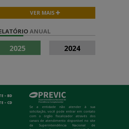
VER MAIS
ELATÓRIO
ANUAL
2025
2024
E – BD
E – CD
Se a entidade não atender à sua
solicitação, você pode entrar em contato
com o órgão fiscalizador através dos
canais de atendimento disponível no site
da Superintendência Nacional de