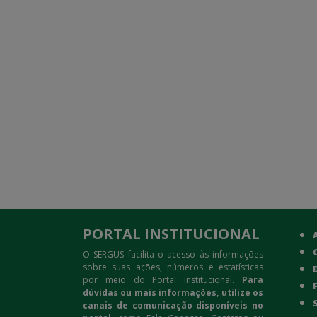
PORTAL INSTITUCIONAL
O SERGUS facilita o acesso às informações
sobre suas ações, números e estatísticas
por meio do Portal Institucional.
Para
dúvidas ou mais informações, utilize os
canais de comunicação disponíveis no